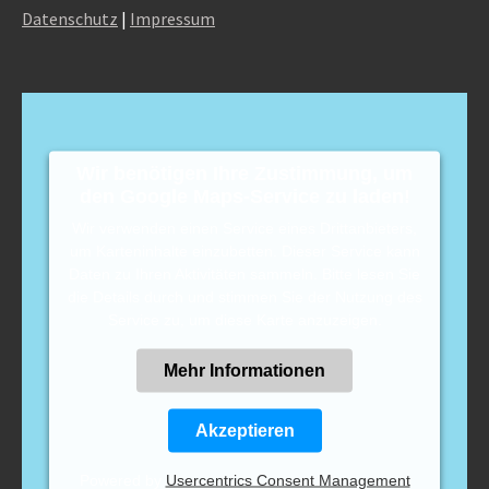
Datenschutz
|
Impressum
Wir benötigen Ihre Zustimmung, um
den Google Maps-Service zu laden!
Wir verwenden einen Service eines Drittanbieters,
um Karteninhalte einzubetten. Dieser Service kann
Daten zu Ihren Aktivitäten sammeln. Bitte lesen Sie
die Details durch und stimmen Sie der Nutzung des
Service zu, um diese Karte anzuzeigen.
Mehr Informationen
Akzeptieren
Powered by
Usercentrics Consent Management